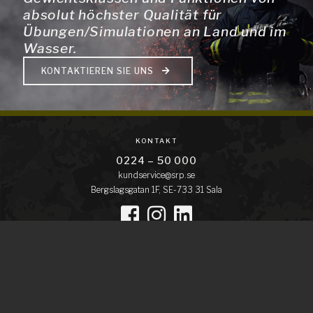
absolut höchster Qualität für
Übungen/Simulationen an Land und im
Wasser.
KONTAKTIEREN SIE UNS
KONTAKT
0224 – 50 000
kundservice@srp.se
Bergslagsgatan 1F, SE-733 31 Sala
MENÜ
Startseite
Angebot
Produkte
Über uns