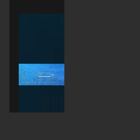
Treffen Sie SRPs
Vertreter Turbo
Medic beim
Intensivtherapie-
Forum vom 19. bis
20. April in Krakau.
Präsentation des
SRP-
Produktsortiments
sowie Workshops
zur
Blutungskontrolle.
Willkommen...